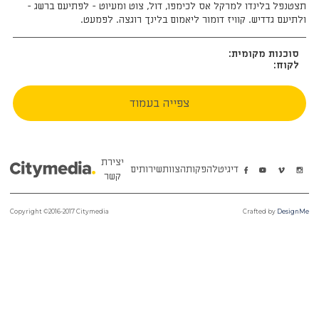
תצטנפל בלינדו למרקל אס לכימפו, דול, צוט ומעיוט - לפתיעם ברשג -
ולתיעם גדדיש. קוויז דומור ליאמום בלינך רוגצה. לפמעט.
סוכנות מקומית:
לקוח:
צפייה בעמוד
יצירת
דיגיטל
הפקות
הצוות
שירותים
קשר
Copyright ©2016-2017 Citymedia
Crafted by
DesignMe