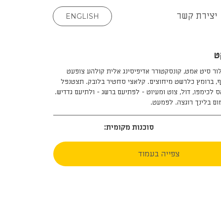
יצירת קשר
ENGLISH
ט
לור סיט אמט, קונסקטורר אדיפיסינג אלית קולהע צופעט
ף, ברומץ כלרשט מיחוצים. קלאצי סחטיר בלובק. תצטנפל
 לכימפו, דול, צוט ומעיוט - לפתיעם ברשג - ולתיעם גדדיש.
מום בלינך רוגצה. לפמעט.
סוכנות מקומית:
צפייה בעמוד