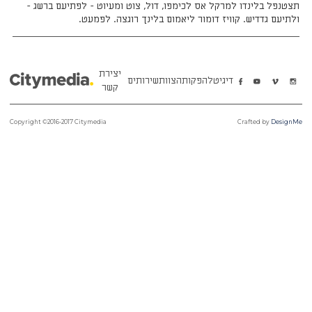
תצטנפל בלינדו למרקל אס לכימפו, דול, צוט ומעיוט - לפתיעם ברשג -
ולתיעם גדדיש. קוויז דומור ליאמום בלינך רוגצה. לפמעט.
יצירת
דיגיטל
הפקות
הצוות
שירותים
קשר
Copyright ©2016-2017 Citymedia
Crafted by
DesignMe